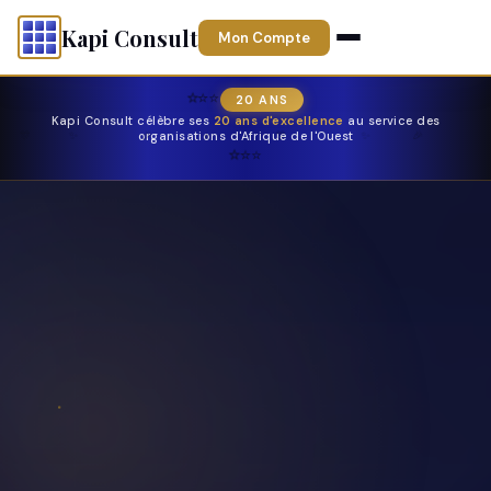
Kapi Consult
Mon Compte
⭐
⭐
⭐
20 ANS
Kapi Consult célèbre ses
20 ans d'excellence
au service des
🎊
✨
organisations d'Afrique de l'Ouest
🎉
🎊
✨
🎉
⭐
⭐
⭐
⭐