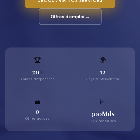
DÉCOUVRIR NOS SERVICES
Offres d'emploi →
🏆
🌍
20+
12
Années d'expérience
Pays d'intervention
💼
📈
0
300Mds
Offres actives
FCFA mobilisés